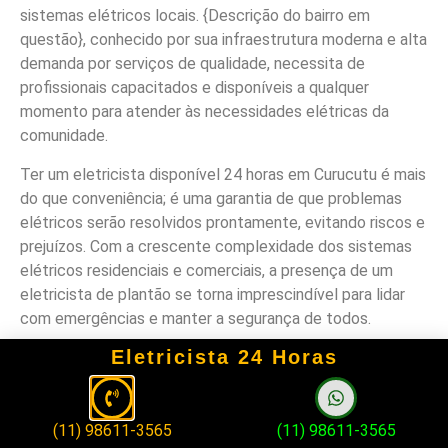
sistemas elétricos locais. {Descrição do bairro em
questão}, conhecido por sua infraestrutura moderna e alta
demanda por serviços de qualidade, necessita de
profissionais capacitados e disponíveis a qualquer
momento para atender às necessidades elétricas da
comunidade.
Ter um eletricista disponível 24 horas em Curucutu é mais
do que conveniência; é uma garantia de que problemas
elétricos serão resolvidos prontamente, evitando riscos e
prejuízos. Com a crescente complexidade dos sistemas
elétricos residenciais e comerciais, a presença de um
eletricista de plantão se torna imprescindível para lidar
com emergências e manter a segurança de todos.
Eletricista 24 Horas
O objetivo deste artigo é destacar a importância de ter
um eletricista 24 horas em Curucutu e informar sobre os
serviços oferecidos por esses profissionais. Ao
compreender a relevância de contar com um eletricista
(11) 98611-3565
(11) 98611-3565