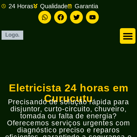
24 Horas
Qualidade
Garantia
Empresa de Eletricista em São Bernardo do Campo
Eletricista 24 horas em
Curucutu
Precisando de solução rápida para
disjuntor, curto-circuito, chuveiro,
tomada ou falta de energia?
Oferecemos serviços urgentes com
diagnóstico preciso e reparos