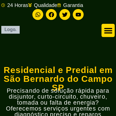
24 Horas
Qualidade
Garantia
Empresa de Eletricista em São Bernardo do Campo
Residencial e Predial em
São Bernardo do Campo
SP
Precisando de solução rápida para
disjuntor, curto-circuito, chuveiro,
tomada ou falta de energia?
Oferecemos serviços urgentes com
diagnóstico preciso e reparos