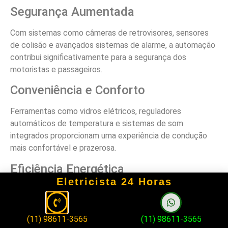
Segurança Aumentada
Com sistemas como câmeras de retrovisores, sensores
de colisão e avançados sistemas de alarme, a automação
contribui significativamente para a segurança dos
motoristas e passageiros.
Conveniência e Conforto
Ferramentas como vidros elétricos, reguladores
automáticos de temperatura e sistemas de som
integrados proporcionam uma experiência de condução
mais confortável e prazerosa.
Eficiência Energética
Eletricista 24 Horas
Sistemas automatizados, quando bem projetados, podem
ajudar a economizar combustível e reduzir o consumo
desnecessário de energia, contribuindo para um carro mais
(11) 98611-3565
(11) 98611-3565
sustentável.