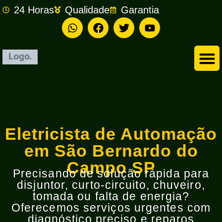
24 Horas
Qualidade
Garantia
Empresa de Eletricista em São Bernardo do Campo
Eletricista de Automação
em São Bernardo do
Campo SP
Precisando de solução rápida para
disjuntor, curto-circuito, chuveiro,
tomada ou falta de energia?
Oferecemos serviços urgentes com
diagnóstico preciso e reparos