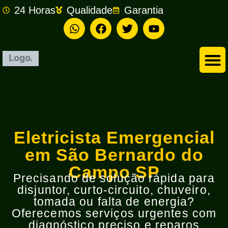
24 Horas
Qualidade
Garantia
Empresa de Eletricista em São Bernardo do Campo
Eletricista Emergencial
em São Bernardo do
Campo SP
Precisando de solução rápida para
disjuntor, curto-circuito, chuveiro,
tomada ou falta de energia?
Oferecemos serviços urgentes com
diagnóstico preciso e reparos