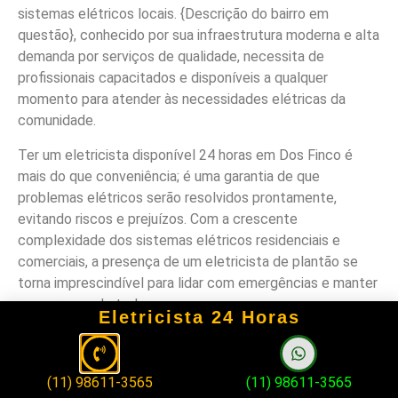
sistemas elétricos locais. {Descrição do bairro em
questão}, conhecido por sua infraestrutura moderna e alta
demanda por serviços de qualidade, necessita de
profissionais capacitados e disponíveis a qualquer
momento para atender às necessidades elétricas da
comunidade.
Ter um eletricista disponível 24 horas em Dos Finco é
mais do que conveniência; é uma garantia de que
problemas elétricos serão resolvidos prontamente,
evitando riscos e prejuízos. Com a crescente
complexidade dos sistemas elétricos residenciais e
comerciais, a presença de um eletricista de plantão se
torna imprescindível para lidar com emergências e manter
a segurança de todos.
Eletricista 24 Horas
O objetivo deste artigo é destacar a importância de ter
um eletricista 24 horas em Dos Finco e informar sobre os
serviços oferecidos por esses profissionais. Ao
(11) 98611-3565
(11) 98611-3565