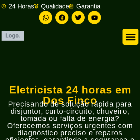
24 Horas
Qualidade
Garantia
Empresa de Eletricista em São Bernardo do Campo
Eletricista 24 horas em
Dos Finco
Precisando de solução rápida para
disjuntor, curto-circuito, chuveiro,
tomada ou falta de energia?
Oferecemos serviços urgentes com
diagnóstico preciso e reparos