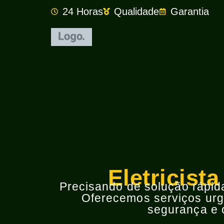
24 Horas
Qualidade
Garantia
Eletricist
Precisando de solução rápida 
Oferecemos serviços urge
segurança e o