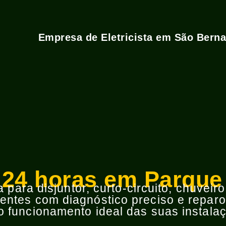
Empresa de Eletricista em São Bern
a 24 horas em Parqu
para disjuntor, curto-circuito, chuveir
ntes com diagnóstico preciso e reparos
 funcionamento ideal das suas instalaç