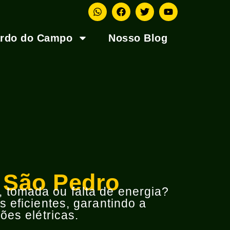
ardo do Campo
Nosso Blog
e São Pedro
o, tomada ou falta de energia?
 eficientes, garantindo a
ões elétricas.