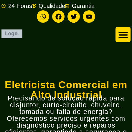
24 Horas
Qualidade
Garantia
Empresa de Eletricista em São Bernardo do Campo
Eletricista Comercial em
Alto Industrial
Precisando de solução rápida para
disjuntor, curto-circuito, chuveiro,
tomada ou falta de energia?
Oferecemos serviços urgentes com
diagnóstico preciso e reparos