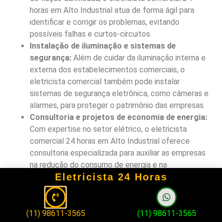
horas em Alto Industrial atua de forma ágil para
identificar e corrigir os problemas, evitando
possíveis falhas e curtos-circuitos.
Instalação de iluminação e sistemas de
segurança:
Além de cuidar da iluminação interna e
externa dos estabelecimentos comerciais, o
eletricista comercial também pode instalar
sistemas de segurança eletrônica, como câmeras e
alarmes, para proteger o patrimônio das empresas.
Consultoria e projetos de economia de energia:
Com expertise no setor elétrico, o eletricista
comercial 24 horas em Alto Industrial oferece
consultoria especializada para auxiliar as empresas
na redução do consumo de energia e na
Eletricista 24 Horas
implementação de práticas sustentáveis,
contribuindo para a economia financeira e ambiental.
Ter um eletricista comercial disponível 24 horas por dia
em Alto Industrial não apenas garante a segurança e o
(11) 98611-3565
(11) 98611-3565