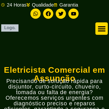
24 Horas
Qualidade
Garantia
Empresa de Eletricista em São Bernardo do Campo
Eletricista Comercial em
Assunção
Precisando de solução rápida para
disjuntor, curto-circuito, chuveiro,
tomada ou falta de energia?
Oferecemos serviços urgentes com
diagnóstico preciso e reparos