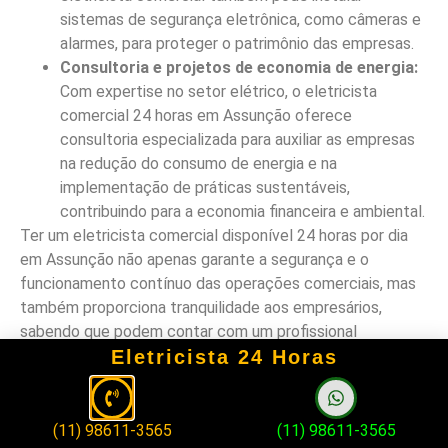
sistemas de segurança eletrônica, como câmeras e
alarmes, para proteger o patrimônio das empresas.
Consultoria e projetos de economia de energia:
Com expertise no setor elétrico, o eletricista
comercial 24 horas em Assunção oferece
consultoria especializada para auxiliar as empresas
na redução do consumo de energia e na
implementação de práticas sustentáveis,
contribuindo para a economia financeira e ambiental.
Ter um eletricista comercial disponível 24 horas por dia
em Assunção não apenas garante a segurança e o
funcionamento contínuo das operações comerciais, mas
também proporciona tranquilidade aos empresários,
sabendo que podem contar com um profissional
Eletricista 24 Horas
qualificado a qualquer momento. Portanto, ao buscar por
serviços elétricos para sua empresa, considere a
importância de contar com um eletricista comercial que
ofereça atendimento ininterrupto, visando a eficiência e a
(11) 98611-3565
(11) 98611-3565