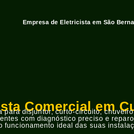
Empresa de Eletricista em São Bern
cista Comercial em C
para disjuntor, curto-circuito, chuveir
ntes com diagnóstico preciso e reparos
 funcionamento ideal das suas instalaç