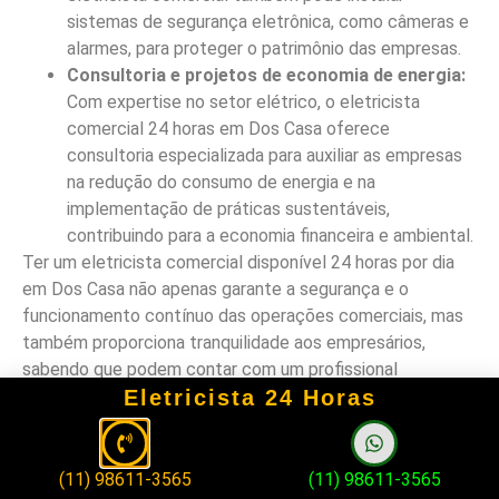
sistemas de segurança eletrônica, como câmeras e
alarmes, para proteger o patrimônio das empresas.
Consultoria e projetos de economia de energia:
Com expertise no setor elétrico, o eletricista
comercial 24 horas em Dos Casa oferece
consultoria especializada para auxiliar as empresas
na redução do consumo de energia e na
implementação de práticas sustentáveis,
contribuindo para a economia financeira e ambiental.
Ter um eletricista comercial disponível 24 horas por dia
em Dos Casa não apenas garante a segurança e o
funcionamento contínuo das operações comerciais, mas
também proporciona tranquilidade aos empresários,
sabendo que podem contar com um profissional
Eletricista 24 Horas
qualificado a qualquer momento. Portanto, ao buscar por
serviços elétricos para sua empresa, considere a
importância de contar com um eletricista comercial que
ofereça atendimento ininterrupto, visando a eficiência e a
(11) 98611-3565
(11) 98611-3565