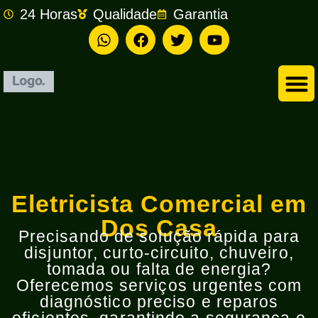
24 Horas
Qualidade
Garantia
Empresa de Eletricista em São Bernardo do Campo
Eletricista Comercial em
Dos Casa
Precisando de solução rápida para
disjuntor, curto-circuito, chuveiro,
tomada ou falta de energia?
Oferecemos serviços urgentes com
diagnóstico preciso e reparos