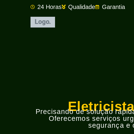
24 Horas
Qualidade
Garantia
Eletricis
Precisando de solução rápida 
Oferecemos serviços urge
segurança e o