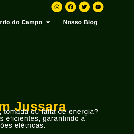
ardo do Campo
Nosso Blog
im Jussara
o, tomada ou falta de energia?
 eficientes, garantindo a
ões elétricas.