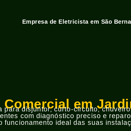
Empresa de Eletricista em São Bern
ta Comercial em Jard
para disjuntor, curto-circuito, chuveir
ntes com diagnóstico preciso e reparos
 funcionamento ideal das suas instalaç