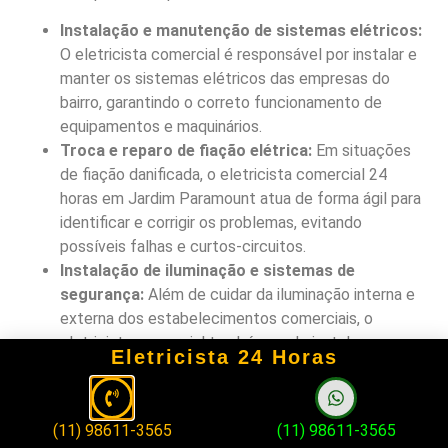
Instalação e manutenção de sistemas elétricos:
O eletricista comercial é responsável por instalar e
manter os sistemas elétricos das empresas do
bairro, garantindo o correto funcionamento de
equipamentos e maquinários.
Troca e reparo de fiação elétrica:
Em situações
de fiação danificada, o eletricista comercial 24
horas em Jardim Paramount atua de forma ágil para
identificar e corrigir os problemas, evitando
possíveis falhas e curtos-circuitos.
Instalação de iluminação e sistemas de
segurança:
Além de cuidar da iluminação interna e
externa dos estabelecimentos comerciais, o
eletricista comercial também pode instalar
Eletricista 24 Horas
sistemas de segurança eletrônica, como câmeras e
alarmes, para proteger o patrimônio das empresas.
Consultoria e projetos de economia de energia:
(11) 98611-3565
(11) 98611-3565
Com expertise no setor elétrico, o eletricista