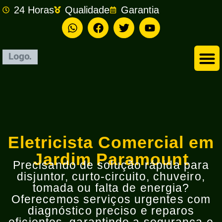
24 Horas
Qualidade
Garantia
Empresa de Eletricista em São Bernardo do Campo
Eletricista Comercial em
Jardim Paramount
Precisando de solução rápida para
disjuntor, curto-circuito, chuveiro,
tomada ou falta de energia?
Oferecemos serviços urgentes com
diagnóstico preciso e reparos