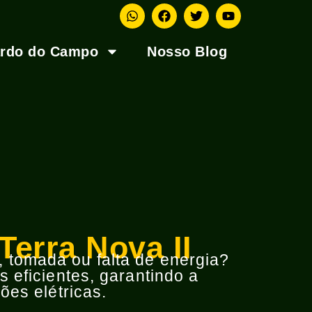
ardo do Campo
Nosso Blog
Terra Nova II
o, tomada ou falta de energia?
 eficientes, garantindo a
ões elétricas.