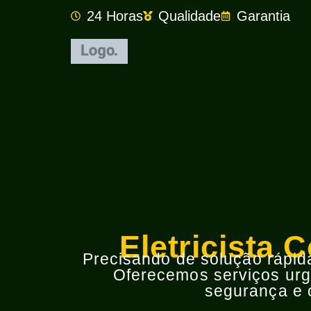
24 Horas
Qualidade
Garantia
Eletricista 
Precisando de solução rápida 
Oferecemos serviços urge
segurança e o