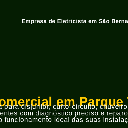
Empresa de Eletricista em São Bern
Comercial em Parque 
para disjuntor, curto-circuito, chuveir
ntes com diagnóstico preciso e reparos
 funcionamento ideal das suas instalaç