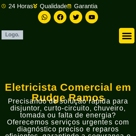
24 Horas
Qualidade
Garantia
Empresa de Eletricista em São Bernardo do Campo
Eletricista Comercial em
Rudge Ramos
Precisando de solução rápida para
disjuntor, curto-circuito, chuveiro,
tomada ou falta de energia?
Oferecemos serviços urgentes com
diagnóstico preciso e reparos