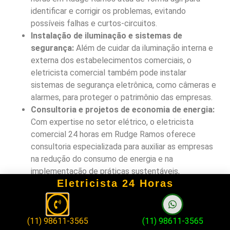
identificar e corrigir os problemas, evitando
possíveis falhas e curtos-circuitos.
Instalação de iluminação e sistemas de
segurança:
Além de cuidar da iluminação interna e
externa dos estabelecimentos comerciais, o
eletricista comercial também pode instalar
sistemas de segurança eletrônica, como câmeras e
alarmes, para proteger o patrimônio das empresas.
Consultoria e projetos de economia de energia:
Com expertise no setor elétrico, o eletricista
comercial 24 horas em Rudge Ramos oferece
consultoria especializada para auxiliar as empresas
na redução do consumo de energia e na
implementação de práticas sustentáveis,
Eletricista 24 Horas
contribuindo para a economia financeira e ambiental.
Ter um eletricista comercial disponível 24 horas por dia
em Rudge Ramos não apenas garante a segurança e o
funcionamento contínuo das operações comerciais, mas
(11) 98611-3565
(11) 98611-3565