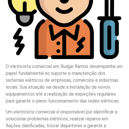
O eletricista comercial em Rudge Ramos desempenha um
papel fundamental no suporte e manutenção dos
sistemas elétricos de empresas, comércios e indústrias
locais. Sua atuação vai desde a instalação de novos
equipamentos até a realização de inspeções regulares
para garantir o pleno funcionamento das redes elétricas.
Um eletricista comercial é responsável por identificar e
solucionar problemas elétricos, realizar reparos em
fiações danificadas, trocar disjuntores e garantir a