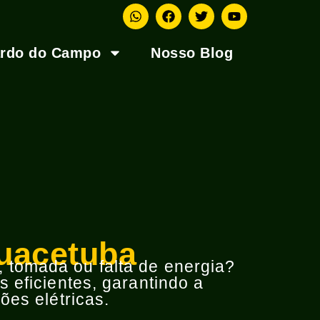
ardo do Campo
Nosso Blog
quacetuba
o, tomada ou falta de energia?
 eficientes, garantindo a
ões elétricas.