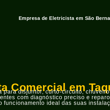
Empresa de Eletricista em São Bern
sta Comercial em Ta
para disjuntor, curto-circuito, chuveir
ntes com diagnóstico preciso e reparos
 funcionamento ideal das suas instalaç