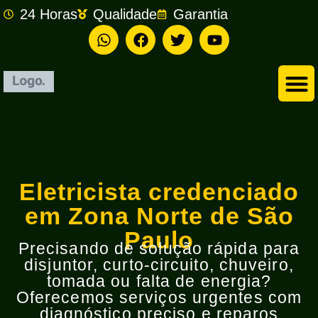
24 Horas
Qualidade
Garantia
Empresa de Eletricista em São Bernardo do Campo
Eletricista credenciado
em Zona Norte de São
Paulo
Precisando de solução rápida para
disjuntor, curto-circuito, chuveiro,
tomada ou falta de energia?
Oferecemos serviços urgentes com
diagnóstico preciso e reparos