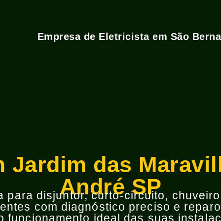
Empresa de Eletricista em São Bern
em Jardim das Maravi
André SP
para disjuntor, curto-circuito, chuveir
ntes com diagnóstico preciso e reparos
 funcionamento ideal das suas instalaç