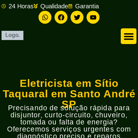
24 Horas
Qualidade
Garantia
Empresa de Eletricista em São Bernardo do Campo
Eletricista em Sítio
Taquaral em Santo André
SP
Precisando de solução rápida para
disjuntor, curto-circuito, chuveiro,
tomada ou falta de energia?
Oferecemos serviços urgentes com
diagnóstico preciso e reparos