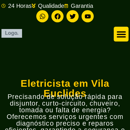
24 Horas
Qualidade
Garantia
Empresa de Eletricista em São Bernardo do Campo
Eletricista em Vila
Euclides
Precisando de solução rápida para
disjuntor, curto-circuito, chuveiro,
tomada ou falta de energia?
Oferecemos serviços urgentes com
diagnóstico preciso e reparos