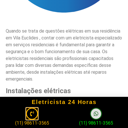
Quando se trata de questões elétricas em sua residência
em Vila Euclides , contar com um eletricista especializado
em serviços residenciais é fundamental para garantir a
segurança e o bom funcionamento de sua casa. Os
eletricistas residenciais são profissionais capacitados
para lidar com diversas demandas específicas desse
ambiente, desde instalações elétricas até reparos
emergenciais.
Instalações elétricas
Eletricista 24 Horas
Os eletricistas residenciais em Vila Euclides são
responsáveis por realizar instalações elétricas seguras e
eficientes, garantindo que todos os sistemas elétricos de
(11) 98611-3565
(11) 98611-3565
sua casa estejam em conformidade com as normas de