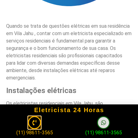
Quando se trata de questões elétricas em sua residência
em Vila Jahu , contar com um eletricista especializado em
serviços residenciais é fundamental para garantir a
segurança e o bom funcionamento de sua casa. Os
eletricistas residenciais são profissionais capacitados
para lidar com diversas demandas específicas desse
ambiente, desde instalações elétricas até reparos
emergenciais.
Instalações elétricas
Os eletricistas residenciais em Vila Jahu são
Eletricista 24 Horas
responsáveis por realizar instalações elétricas seguras e
eficientes, garantindo que todos os sistemas elétricos de
sua casa estejam em conformidade com as normas de
(11) 98611-3565
(11) 98611-3565
segurança. Eles podem cuidar da instalação de tomadas,