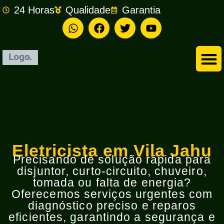
24 Horas
Qualidade
Garantia
Empresa de Eletricista em São Bernardo do Campo
Eletricista em Vila Jahu
Precisando de solução rápida para
disjuntor, curto-circuito, chuveiro,
tomada ou falta de energia?
Oferecemos serviços urgentes com
diagnóstico preciso e reparos
eficientes, garantindo a segurança e