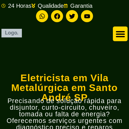
24 Horas
Qualidade
Garantia
Empresa de Eletricista em São Bernardo do Campo
Eletricista em Vila
Metalúrgica em Santo
André SP
Precisando de solução rápida para
disjuntor, curto-circuito, chuveiro,
tomada ou falta de energia?
Oferecemos serviços urgentes com
diagnóstico preciso e reparos