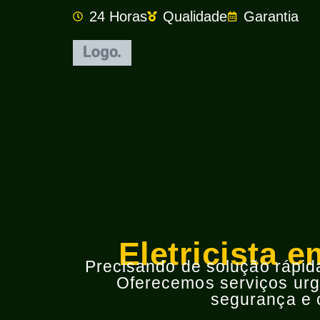
24 Horas
Qualidade
Garantia
Eletricista 
Precisando de solução rápida 
Oferecemos serviços urge
segurança e o