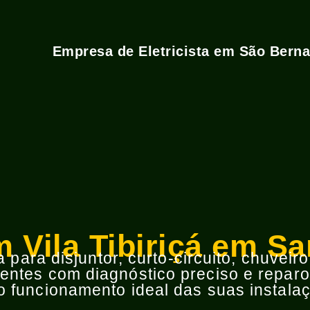
Empresa de Eletricista em São Bern
em Vila Tibiriçá em S
para disjuntor, curto-circuito, chuveir
ntes com diagnóstico preciso e reparos
 funcionamento ideal das suas instalaç