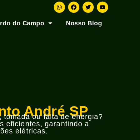
ardo do Campo
Nosso Blog
anto André SP
o, tomada ou falta de energia?
 eficientes, garantindo a
ões elétricas.