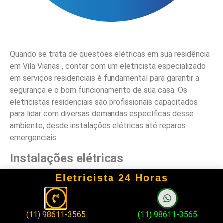
Quando se trata de questões elétricas em sua residência
em Vila Vianas , contar com um eletricista especializado
em serviços residenciais é fundamental para garantir a
segurança e o bom funcionamento de sua casa. Os
eletricistas residenciais são profissionais capacitados
para lidar com diversas demandas específicas desse
ambiente, desde instalações elétricas até reparos
emergenciais.
Instalações elétricas
Eletricista 24 Horas
Os eletricistas residenciais em Vila Vianas são
responsáveis por realizar instalações elétricas seguras e
eficientes, garantindo que todos os sistemas elétricos de
(11) 98611-3565
(11) 98611-3565
sua casa estejam em conformidade com as normas de