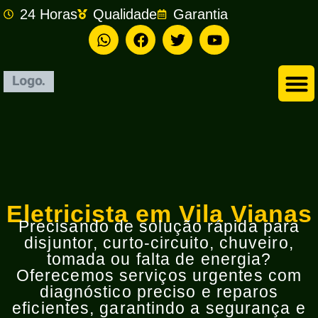
24 Horas
Qualidade
Garantia
Empresa de Eletricista em São Bernardo do Campo
Eletricista em Vila Vianas
Precisando de solução rápida para
disjuntor, curto-circuito, chuveiro,
tomada ou falta de energia?
Oferecemos serviços urgentes com
diagnóstico preciso e reparos
eficientes, garantindo a segurança e