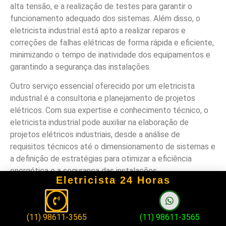
alta tensão, e a realização de testes para garantir o
funcionamento adequado dos sistemas. Além disso, o
eletricista industrial está apto a realizar reparos e
correções de falhas elétricas de forma rápida e eficiente,
minimizando o tempo de inatividade dos equipamentos e
garantindo a segurança das instalações.
Outro serviço essencial oferecido por um eletricista
industrial é a consultoria e planejamento de projetos
elétricos. Com sua expertise e conhecimento técnico, o
eletricista industrial pode auxiliar na elaboração de
projetos elétricos industriais, desde a análise de
requisitos técnicos até o dimensionamento de sistemas e
a definição de estratégias para otimizar a eficiência
energética e a segurança das instalações.
Eletricista 24 Horas
Em resumo, contar com um eletricista industrial
qualificado em Balneária significa ter acesso a um
profissional capacitado para lidar com as demandas
(11) 98611-3565
(11) 98611-3565