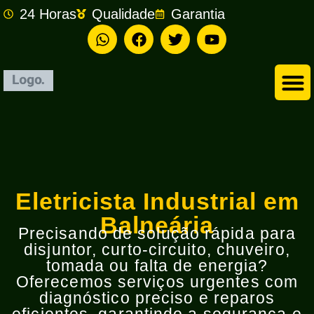
24 Horas
Qualidade
Garantia
Empresa de Eletricista em São Bernardo do Campo
Eletricista Industrial em
Balneária
Precisando de solução rápida para
disjuntor, curto-circuito, chuveiro,
tomada ou falta de energia?
Oferecemos serviços urgentes com
diagnóstico preciso e reparos