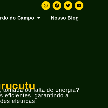
ardo do Campo
Nosso Blog
urucutu
o, tomada ou falta de energia?
 eficientes, garantindo a
ões elétricas.