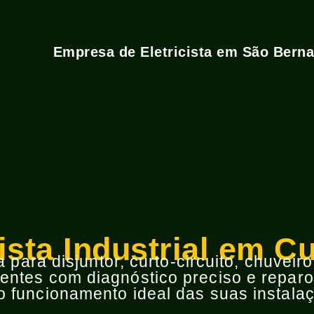
Empresa de Eletricista em São Bern
cista Industrial em C
para disjuntor, curto-circuito, chuveir
ntes com diagnóstico preciso e reparos
 funcionamento ideal das suas instalaç