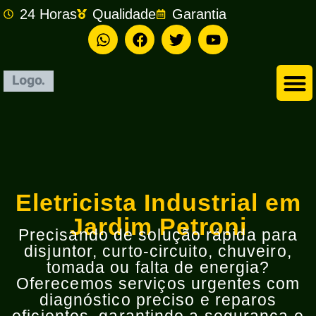
24 Horas
Qualidade
Garantia
Empresa de Eletricista em São Bernardo do Campo
Eletricista Industrial em
Jardim Petroni
Precisando de solução rápida para
disjuntor, curto-circuito, chuveiro,
tomada ou falta de energia?
Oferecemos serviços urgentes com
diagnóstico preciso e reparos