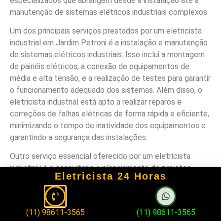
especializados que abrangem desde a instalação até a
manutenção de sistemas elétricos industriais complexos.
Um dos principais serviços prestados por um eletricista
industrial em Jardim Petroni é a instalação e manutenção
de sistemas elétricos industriais. Isso inclui a montagem
de painéis elétricos, a conexão de equipamentos de
média e alta tensão, e a realização de testes para garantir
o funcionamento adequado dos sistemas. Além disso, o
eletricista industrial está apto a realizar reparos e
correções de falhas elétricas de forma rápida e eficiente,
minimizando o tempo de inatividade dos equipamentos e
garantindo a segurança das instalações.
Outro serviço essencial oferecido por um eletricista
industrial é a consultoria e planejamento de projetos
Eletricista 24 Horas
elétricos. Com sua expertise e conhecimento técnico, o
eletricista industrial pode auxiliar na elaboração de
projetos elétricos industriais, desde a análise de
(11) 98611-3565
(11) 98611-3565
requisitos técnicos até o dimensionamento de sistemas e