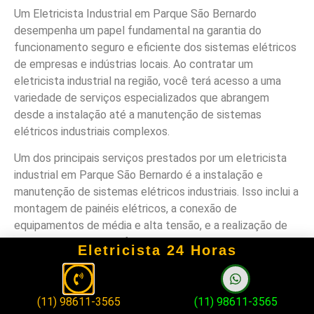
Um Eletricista Industrial em Parque São Bernardo
desempenha um papel fundamental na garantia do
funcionamento seguro e eficiente dos sistemas elétricos
de empresas e indústrias locais. Ao contratar um
eletricista industrial na região, você terá acesso a uma
variedade de serviços especializados que abrangem
desde a instalação até a manutenção de sistemas
elétricos industriais complexos.
Um dos principais serviços prestados por um eletricista
industrial em Parque São Bernardo é a instalação e
manutenção de sistemas elétricos industriais. Isso inclui a
montagem de painéis elétricos, a conexão de
equipamentos de média e alta tensão, e a realização de
testes para garantir o funcionamento adequado dos
Eletricista 24 Horas
sistemas. Além disso, o eletricista industrial está apto a
realizar reparos e correções de falhas elétricas de forma
rápida e eficiente, minimizando o tempo de inatividade
(11) 98611-3565
(11) 98611-3565
dos equipamentos e garantindo a segurança das