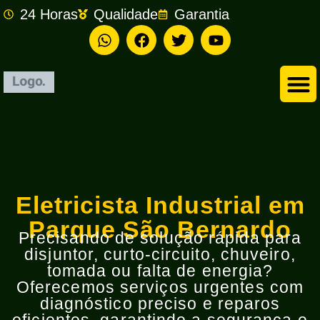
24 Horas
Qualidade
Garantia
Empresa de Eletricista em São Bernardo do Campo
Eletricista Industrial em
Parque São Bernardo
Precisando de solução rápida para
disjuntor, curto-circuito, chuveiro,
tomada ou falta de energia?
Oferecemos serviços urgentes com
diagnóstico preciso e reparos