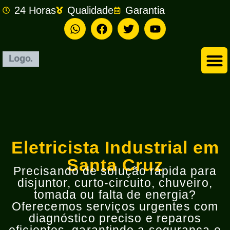
24 Horas
Qualidade
Garantia
Empresa de Eletricista em São Bernardo do Campo
Eletricista Industrial em
Santa Cruz
Precisando de solução rápida para
disjuntor, curto-circuito, chuveiro,
tomada ou falta de energia?
Oferecemos serviços urgentes com
diagnóstico preciso e reparos