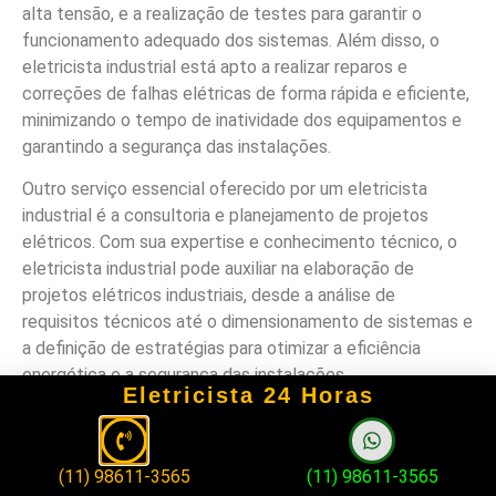
alta tensão, e a realização de testes para garantir o
funcionamento adequado dos sistemas. Além disso, o
eletricista industrial está apto a realizar reparos e
correções de falhas elétricas de forma rápida e eficiente,
minimizando o tempo de inatividade dos equipamentos e
garantindo a segurança das instalações.
Outro serviço essencial oferecido por um eletricista
industrial é a consultoria e planejamento de projetos
elétricos. Com sua expertise e conhecimento técnico, o
eletricista industrial pode auxiliar na elaboração de
projetos elétricos industriais, desde a análise de
requisitos técnicos até o dimensionamento de sistemas e
a definição de estratégias para otimizar a eficiência
energética e a segurança das instalações.
Eletricista 24 Horas
Em resumo, contar com um eletricista industrial
qualificado em Santa Cruz significa ter acesso a um
profissional capacitado para lidar com as demandas
(11) 98611-3565
(11) 98611-3565