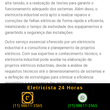
alta tensão, e a realização de testes para garantir o
funcionamento adequado dos sistemas. Além disso, o
eletricista industrial está apto a realizar reparos e
correções de falhas elétricas de forma rápida e eficiente,
minimizando o tempo de inatividade dos equipamentos e
garantindo a segurança das instalações.
Outro serviço essencial oferecido por um eletricista
industrial é a consultoria e planejamento de projetos
elétricos. Com sua expertise e conhecimento técnico, o
eletricista industrial pode auxiliar na elaboração de
projetos elétricos industriais, desde a análise de
requisitos técnicos até o dimensionamento de sistemas e
a definição de estratégias para otimizar a eficiência
energética e a segurança das instalações.
Eletricista 24 Horas
Em resumo, contar com um eletricista industrial
qualificado em Vila Jahu significa ter acesso a um
profissional capacitado para lidar com as demandas
(11) 98611-3565
(11) 98611-3565