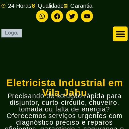
24 Horas
Qualidade
Garantia
Empresa de Eletricista em São Bernardo do Campo
Eletricista Industrial em
Vila Jahu
Precisando de solução rápida para
disjuntor, curto-circuito, chuveiro,
tomada ou falta de energia?
Oferecemos serviços urgentes com
diagnóstico preciso e reparos