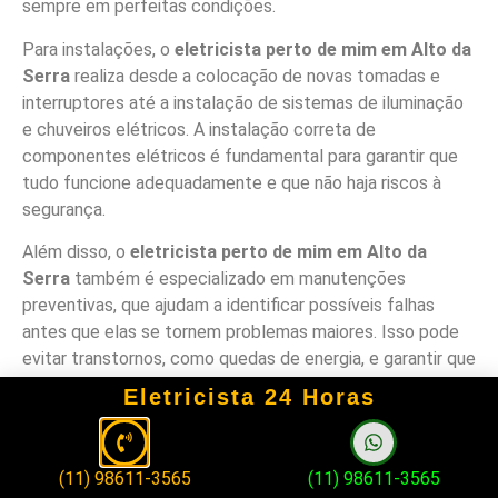
sempre em perfeitas condições.
Para instalações, o
eletricista perto de mim em Alto da
Serra
realiza desde a colocação de novas tomadas e
interruptores até a instalação de sistemas de iluminação
e chuveiros elétricos. A instalação correta de
componentes elétricos é fundamental para garantir que
tudo funcione adequadamente e que não haja riscos à
segurança.
Além disso, o
eletricista perto de mim em Alto da
Serra
também é especializado em manutenções
preventivas, que ajudam a identificar possíveis falhas
antes que elas se tornem problemas maiores. Isso pode
evitar transtornos, como quedas de energia, e garantir que
o sistema elétrico opere de maneira eficiente.
Eletricista 24 Horas
Em situações de emergência, como curtos-circuitos ou
falhas graves no sistema elétrico, o
eletricista perto de
(11) 98611-3565
(11) 98611-3565
mim em Alto da Serra
está disponível para solucionar o