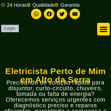
24 Horas
Qualidade
Garantia
Empresa de Eletricista em São Bernardo do Campo
Eletricista Perto de Mim
em Alto da Serra
Precisando de solução rápida para
disjuntor, curto-circuito, chuveiro,
tomada ou falta de energia?
Oferecemos serviços urgentes com
diagnóstico preciso e reparos