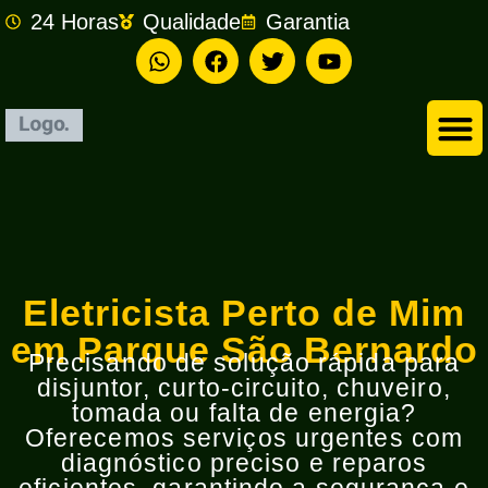
24 Horas
Qualidade
Garantia
Empresa de Eletricista em São Bernardo do Campo
Eletricista Perto de Mim
em Parque São Bernardo
Precisando de solução rápida para
disjuntor, curto-circuito, chuveiro,
tomada ou falta de energia?
Oferecemos serviços urgentes com
diagnóstico preciso e reparos