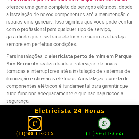
oferece uma gama completa de serviços elétricos, desde
a instalação de novos componentes até a manutenção e
reparos emergenciais. Isso significa que você pode contar
com o profissional para qualquer tipo de serviço,
garantindo que o sistema elétrico do seu imóvel esteja
sempre em perfeitas condições.
Para instalações, o
eletricista perto de mim em Parque
São Bernardo
realiza desde a colocação de novas
tomadas e interruptores até a instalação de sistemas de
iluminação e chuveiros elétricos. A instalação correta de
componentes elétricos é fundamental para garantir que
tudo funcione adequadamente e que não haja riscos à
segurança.
Eletricista 24 Horas
Além disso, o
eletricista perto de mim em Parque São
Bernardo
também é especializado em manutenções
preventivas, que ajudam a identificar possíveis falhas
(11) 98611-3565
(11) 98611-3565
antes que elas se tornem problemas maiores. Isso pode