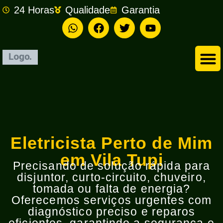
24 Horas
Qualidade
Garantia
Empresa de Eletricista em São Bernardo do Campo
Eletricista Perto de Mim
em Vila Tupi
Precisando de solução rápida para
disjuntor, curto-circuito, chuveiro,
tomada ou falta de energia?
Oferecemos serviços urgentes com
diagnóstico preciso e reparos