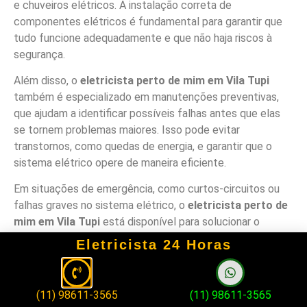
e chuveiros elétricos. A instalação correta de
componentes elétricos é fundamental para garantir que
tudo funcione adequadamente e que não haja riscos à
segurança.
Além disso, o
eletricista perto de mim em Vila Tupi
também é especializado em manutenções preventivas,
que ajudam a identificar possíveis falhas antes que elas
se tornem problemas maiores. Isso pode evitar
transtornos, como quedas de energia, e garantir que o
sistema elétrico opere de maneira eficiente.
Em situações de emergência, como curtos-circuitos ou
falhas graves no sistema elétrico, o
eletricista perto de
mim em Vila Tupi
está disponível para solucionar o
problema rapidamente, garantindo a segurança do imóvel
Eletricista 24 Horas
e restabelecendo o funcionamento da rede elétrica.
Serviços Elétricos
(11) 98611-3565
(11) 98611-3565