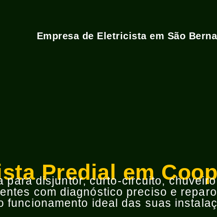
Empresa de Eletricista em São Bern
cista Predial em Coop
para disjuntor, curto-circuito, chuveir
ntes com diagnóstico preciso e reparos
 funcionamento ideal das suas instalaç