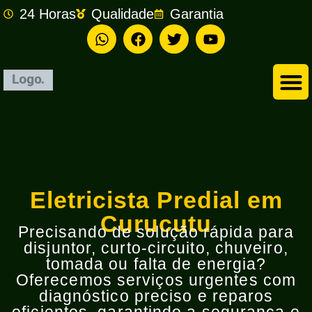
24 Horas
Qualidade
Garantia
Empresa de Eletricista em São Bernardo do Campo
Eletricista Predial em
Curucutu
Precisando de solução rápida para
disjuntor, curto-circuito, chuveiro,
tomada ou falta de energia?
Oferecemos serviços urgentes com
diagnóstico preciso e reparos