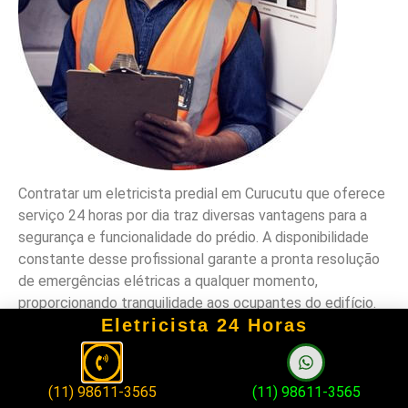
Contratar um eletricista predial em Curucutu que oferece
serviço 24 horas por dia traz diversas vantagens para a
segurança e funcionalidade do prédio. A disponibilidade
constante desse profissional garante a pronta resolução
de emergências elétricas a qualquer momento,
proporcionando tranquilidade aos ocupantes do edifício.
Eletricista 24 Horas
Além disso, o conhecimento da região por parte do
eletricista predial em Curucutu permite uma resposta
mais rápida a chamados de emergência, conhecendo as
(11) 98611-3565
(11) 98611-3565
particularidades e possíveis desafios elétricos locais.