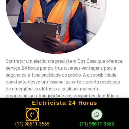
Contratar um eletricista predial em Dos Casa que oferece
serviço 24 horas por dia traz diversas vantagens para a
segurança e funcionalidade do prédio. A disponibilidade
constante desse profissional garante a pronta resolução
de emergências elétricas a qualquer momento,
proporcionando tranquilidade aos ocupantes do edifício.
Eletricista 24 Horas
Além disso, o conhecimento da região por parte do
eletricista predial em Dos Casa permite uma resposta
mais rápida a chamados de emergência, conhecendo as
(11) 98611-3565
(11) 98611-3565
particularidades e possíveis desafios elétricos locais.