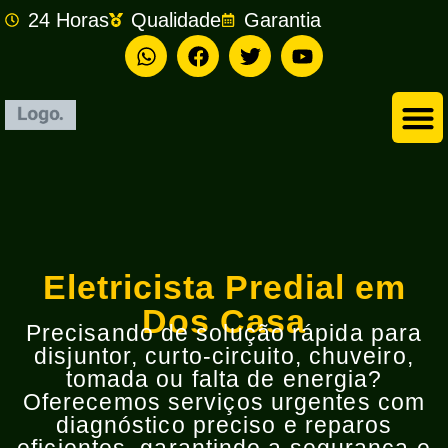
24 Horas
Qualidade
Garantia
Empresa de Eletricista em São Bernardo do Campo
Eletricista Predial em
Dos Casa
Precisando de solução rápida para
disjuntor, curto-circuito, chuveiro,
tomada ou falta de energia?
Oferecemos serviços urgentes com
diagnóstico preciso e reparos