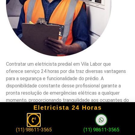
Contratar um eletricista predial em Vila Labor que
oferece serviço 24 horas por dia traz diversas vantagens
para a segurança e funcionalidade do prédio. A
disponibilidade constante desse profissional garante a
pronta resolução de emergências elétricas a qualquer
momento, proporcionando tranquilidade aos ocupantes do
Eletricista 24 Horas
edifício.
Além disso, o conhecimento da região por parte do
eletricista predial em Vila Labor permite uma resposta
(11) 98611-3565
(11) 98611-3565
mais rápida a chamados de emergência, conhecendo as