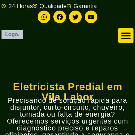
24 Horas
Qualidade
Garantia
Empresa de Eletricista em São Bernardo do Campo
Eletricista Predial em
Vila Labor
Precisando de solução rápida para
disjuntor, curto-circuito, chuveiro,
tomada ou falta de energia?
Oferecemos serviços urgentes com
diagnóstico preciso e reparos