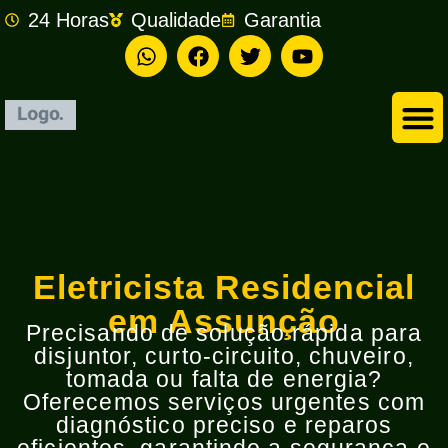
24 Horas
Qualidade
Garantia
Empresa de Eletricista em São Bernardo do Campo
Eletricista Residencial
em Assunção
Precisando de solução rápida para
disjuntor, curto-circuito, chuveiro,
tomada ou falta de energia?
Oferecemos serviços urgentes com
diagnóstico preciso e reparos