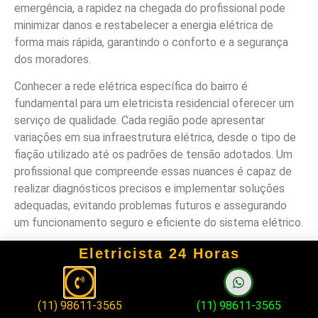
emergência, a rapidez na chegada do profissional pode
minimizar danos e restabelecer a energia elétrica de
forma mais rápida, garantindo o conforto e a segurança
dos moradores.
Conhecer a rede elétrica específica do bairro é
fundamental para um eletricista residencial oferecer um
serviço de qualidade. Cada região pode apresentar
variações em sua infraestrutura elétrica, desde o tipo de
fiação utilizado até os padrões de tensão adotados. Um
profissional que compreende essas nuances é capaz de
realizar diagnósticos precisos e implementar soluções
adequadas, evitando problemas futuros e assegurando
um funcionamento seguro e eficiente do sistema elétrico.
Além disso, ao contratar um eletricista residencial local,
Eletricista 24 Horas
há a vantagem de contar com um profissional que já
estabeleceu uma reputação na comunidade. Buscar
referências e opiniões de outros clientes na região pode
(11) 98611-3565
(11) 98611-3565