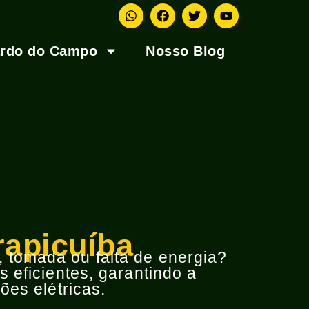
ardo do Campo
Nosso Blog
rapicuíba
o, tomada ou falta de energia?
 eficientes, garantindo a
ões elétricas.