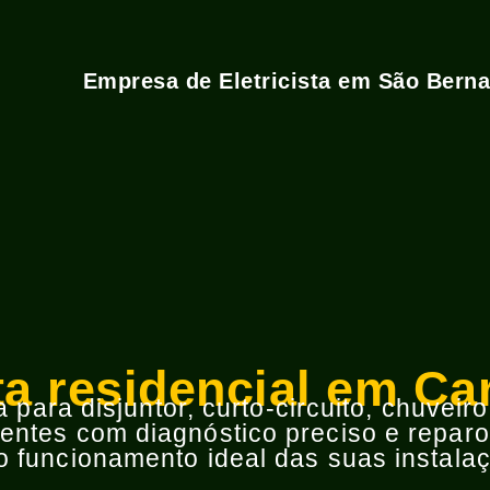
Empresa de Eletricista em São Bern
sta residencial em Ca
para disjuntor, curto-circuito, chuveir
ntes com diagnóstico preciso e reparos
 funcionamento ideal das suas instalaç