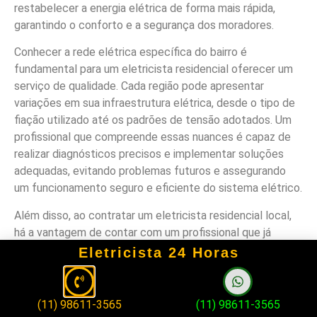
restabelecer a energia elétrica de forma mais rápida,
garantindo o conforto e a segurança dos moradores.
Conhecer a rede elétrica específica do bairro é
fundamental para um eletricista residencial oferecer um
serviço de qualidade. Cada região pode apresentar
variações em sua infraestrutura elétrica, desde o tipo de
fiação utilizado até os padrões de tensão adotados. Um
profissional que compreende essas nuances é capaz de
realizar diagnósticos precisos e implementar soluções
adequadas, evitando problemas futuros e assegurando
um funcionamento seguro e eficiente do sistema elétrico.
Além disso, ao contratar um eletricista residencial local,
há a vantagem de contar com um profissional que já
estabeleceu uma reputação na comunidade. Buscar
Eletricista 24 Horas
referências e opiniões de outros clientes na região pode
fornecer uma visão mais clara sobre a qualidade do
serviço prestado e a confiabilidade do eletricista.
(11) 98611-3565
(11) 98611-3565