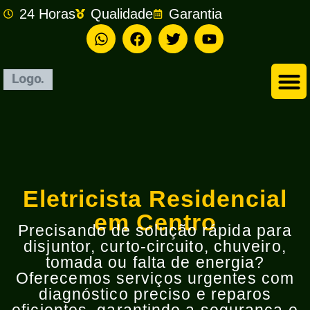
24 Horas
Qualidade
Garantia
Empresa de Eletricista em São Bernardo do Campo
Eletricista Residencial
em Centro
Precisando de solução rápida para
disjuntor, curto-circuito, chuveiro,
tomada ou falta de energia?
Oferecemos serviços urgentes com
diagnóstico preciso e reparos