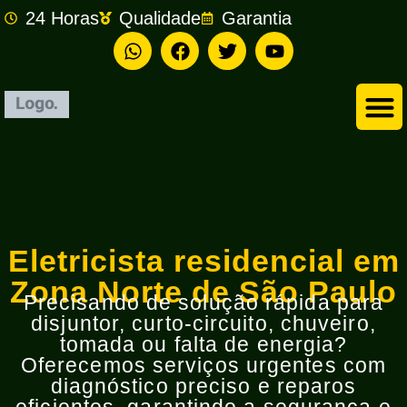
24 Horas
Qualidade
Garantia
Empresa de Eletricista em São Bernardo do Campo
Eletricista residencial em
Zona Norte de São Paulo
Precisando de solução rápida para
disjuntor, curto-circuito, chuveiro,
tomada ou falta de energia?
Oferecemos serviços urgentes com
diagnóstico preciso e reparos