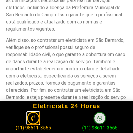
as certificações necessárias para realizar serviços
elétricos, incluindo a licença da Prefeitura Municipal de
São Bernardo do Campo. Isso garante que o profissional
está qualificado e atualizado com as normas e
regulamentos vigentes.
Além disso, ao contratar um eletricista em São Bernardo,
verifique se o profissional possui seguro de
responsabilidade civil, o que garante a cobertura em caso
de danos durante a realização do serviço. Também é
importante estabelecer um contrato claro e detalhado
com o eletricista, especificando os serviços a serem
realizados, prazos, formas de pagamento e garantias
oferecidas. Por fim, ao contratar um eletricista em São
Bernardo, esteja presente durante a realização do serviço
para acompanhar o trabalho e esclarecer eventuais
Eletricista 24 Horas
dúvidas.
Seguindo essas dicas de segurança, você terá a
(11) 98611-3565
(11) 98611-3565
tranquilidade de saber que o trabalho está sendo