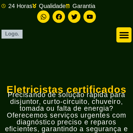
24 Horas
Qualidade
Garantia
Empresa de Eletricista em São Bernardo do Campo
Eletricistas certificados
Precisando de solução rápida para
disjuntor, curto-circuito, chuveiro,
tomada ou falta de energia?
Oferecemos serviços urgentes com
diagnóstico preciso e reparos
eficientes, garantindo a segurança e