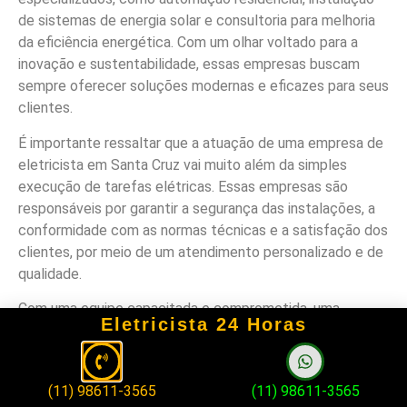
de sistemas de energia solar e consultoria para melhoria
da eficiência energética. Com um olhar voltado para a
inovação e sustentabilidade, essas empresas buscam
sempre oferecer soluções modernas e eficazes para seus
clientes.
É importante ressaltar que a atuação de uma empresa de
eletricista em Santa Cruz vai muito além da simples
execução de tarefas elétricas. Essas empresas são
responsáveis por garantir a segurança das instalações, a
conformidade com as normas técnicas e a satisfação dos
clientes, por meio de um atendimento personalizado e de
qualidade.
Com uma equipe capacitada e comprometida, uma
Eletricista 24 Horas
empresa de eletricistas em Santa Cruz se destaca pela
excelência na prestação de serviços, pela busca contínua
pela inovação e pela preocupação com a segurança e o
(11) 98611-3565
(11) 98611-3565
bem-estar dos clientes. Ao escolher uma empresa de