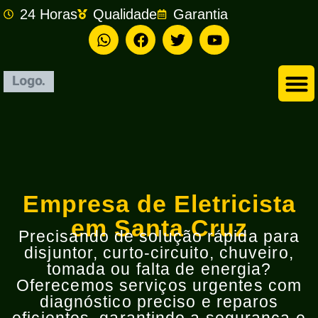
24 Horas
Qualidade
Garantia
Empresa de Eletricista em São Bernardo do Campo
Empresa de Eletricista
em Santa Cruz
Precisando de solução rápida para
disjuntor, curto-circuito, chuveiro,
tomada ou falta de energia?
Oferecemos serviços urgentes com
diagnóstico preciso e reparos