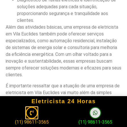
soluções adequadas para cada situação,
proporcionando segurança e tranquilidade aos
clientes.
Além das atividades básicas, uma empresa de eletricista
em Vila Euclides também pode oferecer serviços
especializados, como automação residencial, instalação
de sistemas de energia solar e consultoria para melhoria
da eficiência energética. Com um olhar voltado para a
inovação e sustentabilidade, essas empresas buscam
sempre oferecer soluções modernas e eficazes para seus
clientes.
É importante ressaltar que a atuação de uma empresa de
eletricista em Vila Euclides vai muito além da simples
execução de tarefas elétricas. Essas empresas são
Eletricista 24 Horas
responsáveis por garantir a segurança das instalações, a
conformidade com as normas técnicas e a satisfação dos
clientes, por meio de um atendimento personalizado e de
(11) 98611-3565
(11) 98611-3565
qualidade.