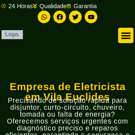
24 Horas
Qualidade
Garantia
Empresa de Eletricista em São Bernardo do Campo
Empresa de Eletricista
em Vila Euclides
Precisando de solução rápida para
disjuntor, curto-circuito, chuveiro,
tomada ou falta de energia?
Oferecemos serviços urgentes com
diagnóstico preciso e reparos