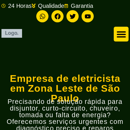
24 Horas
Qualidade
Garantia
Empresa de Eletricista em São Bernardo do Campo
Empresa de eletricista
em Zona Leste de São
Paulo
Precisando de solução rápida para
disjuntor, curto-circuito, chuveiro,
tomada ou falta de energia?
Oferecemos serviços urgentes com
diagnóstico preciso e reparos