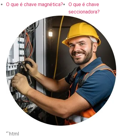
O que é chave magnética?
O que é chave
seccionadora?
“`html