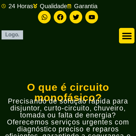
24 Horas
Qualidade
Garantia
Empresa de Eletricista em São Bernardo do Campo
O que é circuito
monofásico?
Precisando de solução rápida para
disjuntor, curto-circuito, chuveiro,
tomada ou falta de energia?
Oferecemos serviços urgentes com
diagnóstico preciso e reparos