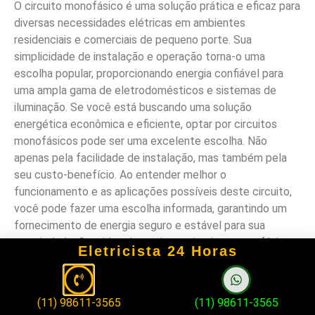
O circuito monofásico é uma solução prática e eficaz para
diversas necessidades elétricas em ambientes
residenciais e comerciais de pequeno porte. Sua
simplicidade de instalação e operação torna-o uma
escolha popular, proporcionando energia confiável para
uma ampla gama de eletrodomésticos e sistemas de
iluminação. Se você está buscando uma solução
energética econômica e eficiente, optar por circuitos
monofásicos pode ser uma excelente escolha. Não
apenas pela facilidade de instalação, mas também pela
seu custo-benefício. Ao entender melhor o
funcionamento e as aplicações possíveis deste circuito,
você pode fazer uma escolha informada, garantindo um
fornecimento de energia seguro e estável para sua
propriedade. Considere investir em circuitos monofásicos
Eletricista 24 Horas
para otimizar seu consumo de energia elétrica,
aproveitando ao máximo os benefícios que oferecem.
FAQ
(11) 98611-3565
(11) 98611-3565