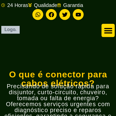
24 Horas
Qualidade
Garantia
Empresa de Eletricista em São Bernardo do Campo
O que é conector para
cabos elétricos?
Precisando de solução rápida para
disjuntor, curto-circuito, chuveiro,
tomada ou falta de energia?
Oferecemos serviços urgentes com
diagnóstico preciso e reparos