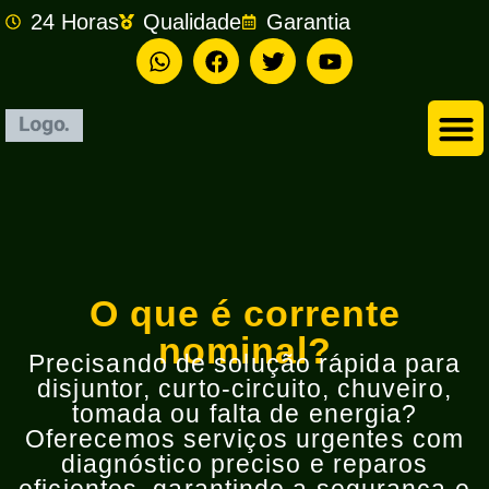
24 Horas
Qualidade
Garantia
Empresa de Eletricista em São Bernardo do Campo
O que é corrente
nominal?
Precisando de solução rápida para
disjuntor, curto-circuito, chuveiro,
tomada ou falta de energia?
Oferecemos serviços urgentes com
diagnóstico preciso e reparos