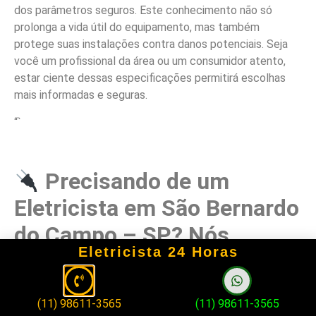
dos parâmetros seguros. Este conhecimento não só
prolonga a vida útil do equipamento, mas também
protege suas instalações contra danos potenciais. Seja
você um profissional da área ou um consumidor atento,
estar ciente dessas especificações permitirá escolhas
mais informadas e seguras.
“`
Precisando de um
Eletricista em São Bernardo
do Campo – SP? Nós
Eletricista 24 Horas
Temos a Solução!
(11) 98611-3565
(11) 98611-3565