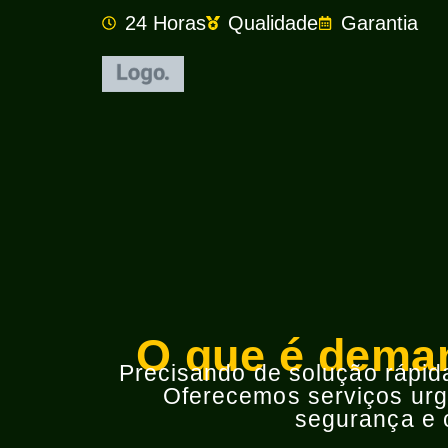
24 Horas
Qualidade
Garantia
O que é deman
Precisando de solução rápida 
Oferecemos serviços urge
segurança e o