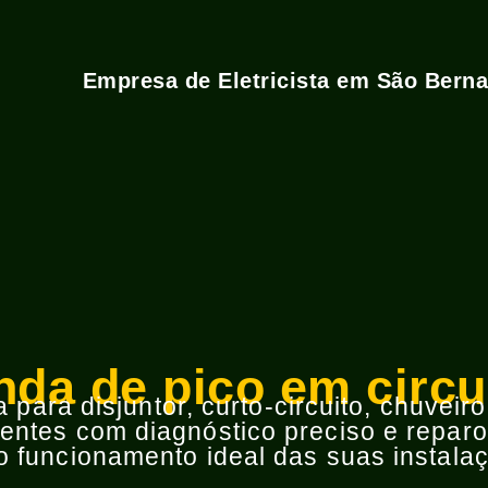
Empresa de Eletricista em São Bern
da de pico em circui
para disjuntor, curto-circuito, chuveir
ntes com diagnóstico preciso e reparos
 funcionamento ideal das suas instalaç