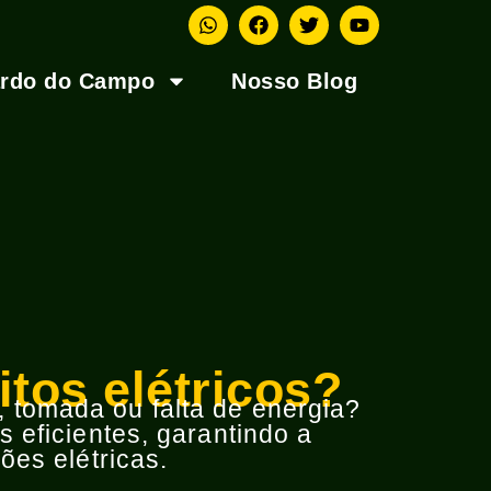
ardo do Campo
Nosso Blog
tos elétricos?
o, tomada ou falta de energia?
 eficientes, garantindo a
ões elétricas.