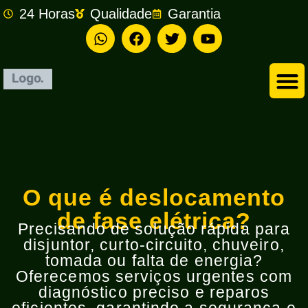
24 Horas
Qualidade
Garantia
Empresa de Eletricista em São Bernardo do Campo
O que é deslocamento
de fase elétrica?
Precisando de solução rápida para
disjuntor, curto-circuito, chuveiro,
tomada ou falta de energia?
Oferecemos serviços urgentes com
diagnóstico preciso e reparos